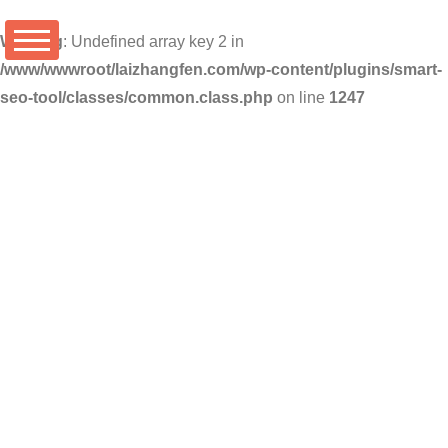
Warning
: Undefined array key 2 in
/www/wwwroot/laizhangfen.com/wp-content/plugins/smart-
seo-tool/classes/common.class.php
on line
1247