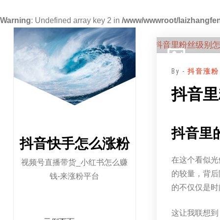
Warning
: Undefined array key 2 in
/www/wwwroot/laizhangfen
跳
至
正
By -
抖音涨粉
文
抖音里
抖音里
抖音快手怎么涨粉
在这个看似光
视频号直播带货_小红书怎么赚
的较量，背后
钱-来涨粉平台
的不仅仅是时
这让我联想到