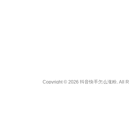
Copyright © 2026 抖音快手怎么涨粉. All Rig
Theme :
Personal CV Resume
By
a