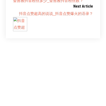
金善雅抖音粉丝多少_金善雅抖音粉丝数？
Next Article
抖音点赞超高的说说_抖音点赞爆火的语录？