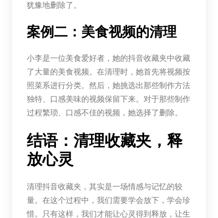
犹豫地删除了。
案例二：美食视频的清理
小李是一位美食爱好者，她的抖音收藏夹中收藏
了大量的美食视频。在清理时，她首先将视频按
照菜系进行分类。然后，她挑选出那些制作方法
独特、口感美味的视频保留下来。对于那些制作
过程繁琐、口感不佳的视频，她选择了删除。
结语：清理收藏夹，释
放心灵
清理抖音收藏夹，其实是一场情感与记忆的较
量。在这个过程中，我们需要学会放下，学会珍
惜。只有这样，我们才能让心灵得到释放，让生