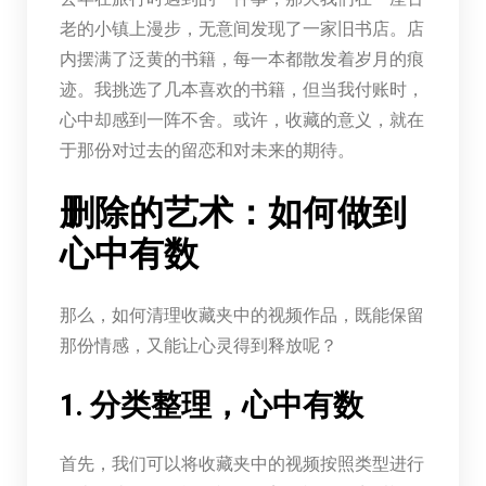
老的小镇上漫步，无意间发现了一家旧书店。店
内摆满了泛黄的书籍，每一本都散发着岁月的痕
迹。我挑选了几本喜欢的书籍，但当我付账时，
心中却感到一阵不舍。或许，收藏的意义，就在
于那份对过去的留恋和对未来的期待。
删除的艺术：如何做到
心中有数
那么，如何清理收藏夹中的视频作品，既能保留
那份情感，又能让心灵得到释放呢？
1. 分类整理，心中有数
首先，我们可以将收藏夹中的视频按照类型进行