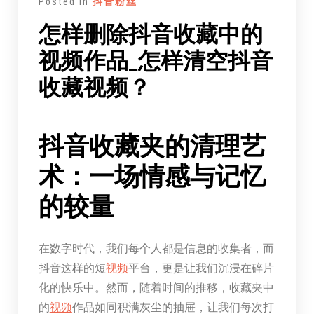
Posted in
抖音粉丝
怎样删除抖音收藏中的
视频作品_怎样清空抖音
收藏视频？
抖音收藏夹的清理艺
术：一场情感与记忆
的较量
在数字时代，我们每个人都是信息的收集者，而
抖音这样的短
视频
平台，更是让我们沉浸在碎片
化的快乐中。然而，随着时间的推移，收藏夹中
的
视频
作品如同积满灰尘的抽屉，让我们每次打