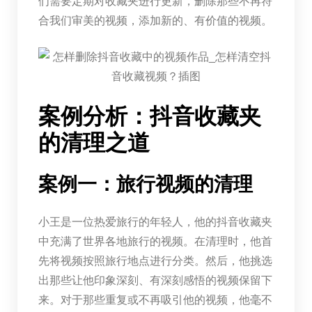
们需要定期对收藏夹进行更新，删除那些不再符
合我们审美的视频，添加新的、有价值的视频。
案例分析：抖音收藏夹
的清理之道
案例一：旅行视频的清理
小王是一位热爱旅行的年轻人，他的抖音收藏夹
中充满了世界各地旅行的视频。在清理时，他首
先将视频按照旅行地点进行分类。然后，他挑选
出那些让他印象深刻、有深刻感悟的视频保留下
来。对于那些重复或不再吸引他的视频，他毫不