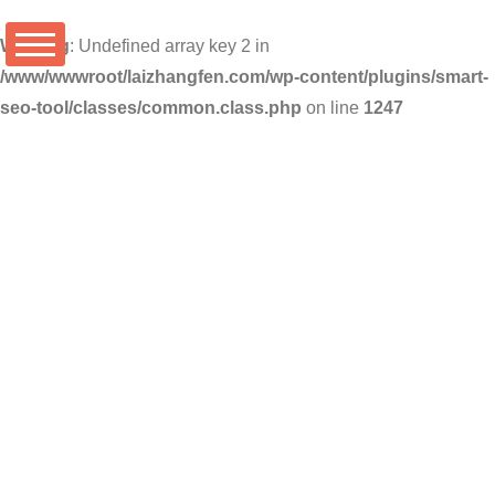
Warning
: Undefined array key 2 in
/www/wwwroot/laizhangfen.com/wp-content/plugins/smart-
seo-tool/classes/common.class.php
on line
1247