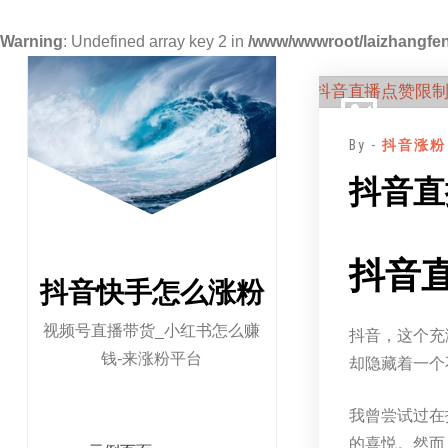
Warning
: Undefined array key 2 in
/www/wwwroot/laizhangfen
跳
至
正
By -
抖音涨粉
文
抖音直
抖音
抖音快手怎么涨粉
视频号直播带货_小红书怎么赚
抖音，这个充
钱-来涨粉平台
却隐藏着一个
我曾尝试过在
的喜悦。然而