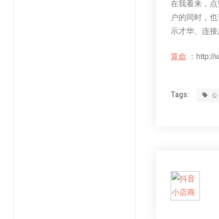
在我看来，点
户的同时，也
示才华、连接
算命
：http://
Tags: