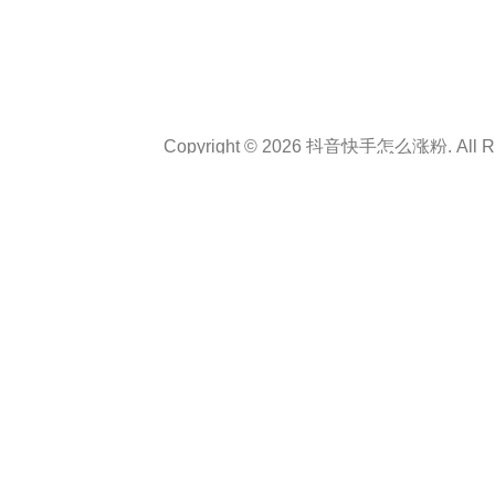
Copyright © 2026 抖音快手怎么涨粉. All Rig
Theme :
Personal CV Resume
By
a