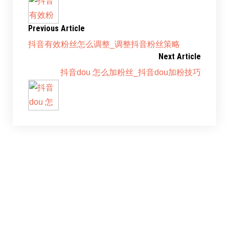
Previous Article
抖音有效粉丝怎么调整_调整抖音粉丝策略
Next Article
抖音dou 怎么加粉丝_抖音dou加粉技巧