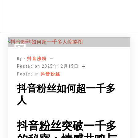
跳
至
正
By -
抖音涨粉
文
Posted on
2025年12月15日
Posted in
抖音粉丝
抖音粉丝如何超一千多
人
抖音
粉丝
突破一千多