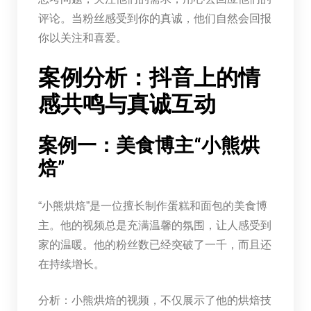
评论。当粉丝感受到你的真诚，他们自然会回报
你以关注和喜爱。
案例分析：抖音上的情
感共鸣与真诚互动
案例一：美食博主“小熊烘
焙”
“小熊烘焙”是一位擅长制作蛋糕和面包的美食博
主。他的视频总是充满温馨的氛围，让人感受到
家的温暖。他的粉丝数已经突破了一千，而且还
在持续增长。
分析：小熊烘焙的视频，不仅展示了他的烘焙技