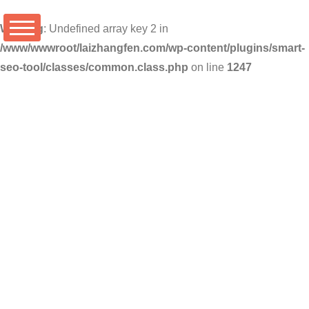
Warning
: Undefined array key 2 in
/www/wwwroot/laizhangfen.com/wp-content/plugins/smart-
seo-tool/classes/common.class.php
on line
1247