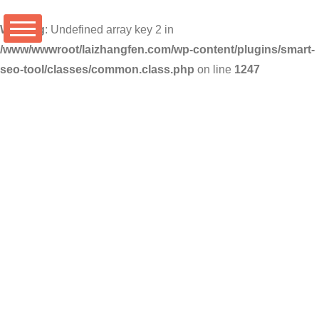
Warning
: Undefined array key 2 in
/www/wwwroot/laizhangfen.com/wp-content/plugins/smart-
seo-tool/classes/common.class.php
on line
1247