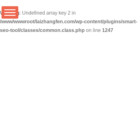
Warning
: Undefined array key 2 in
/www/wwwroot/laizhangfen.com/wp-content/plugins/smart-
seo-tool/classes/common.class.php
on line
1247