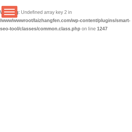
Warning
: Undefined array key 2 in
/www/wwwroot/laizhangfen.com/wp-content/plugins/smart-
seo-tool/classes/common.class.php
on line
1247