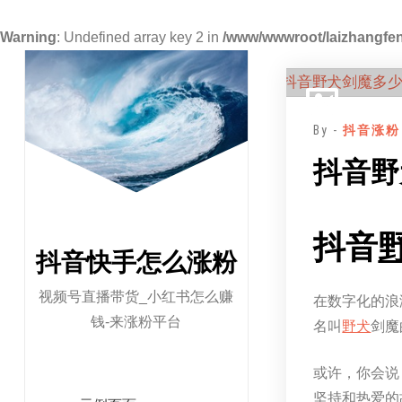
Warning
: Undefined array key 2 in
/www/wwwroot/laizhangfen
跳
至
正
By -
抖音涨粉
文
抖音野
抖音
抖音快手怎么涨粉
视频号直播带货_小红书怎么赚
在数字化的浪
钱-来涨粉平台
名叫
野犬
剑魔
或许，你会说
坚持和热爱的