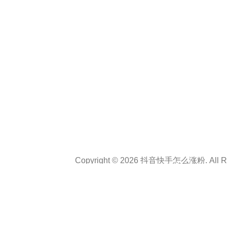
Copyright © 2026 抖音快手怎么涨粉. All Rig
Theme :
Personal CV Resume
By
a