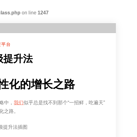
class.php
on line
1247
盟平台
级提升法
性化的增长之路
略中，
我们
似乎总是找不到那个“一招鲜，吃遍天”
化之路。