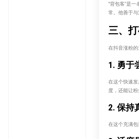
“背包客”是
常。他善于与
三、打
在抖音涨粉的
1. 勇
在这个快速发
度，还能让粉
2. 保
在这个充满包