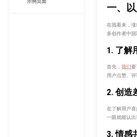
示例页面
一、以
在我看来，涨
多创作者中脱
1. 了
首先，
我们
要
用户点赞、评
2. 创
在了解用户喜
一眼就能认出
3. 情