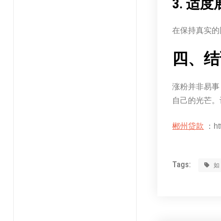
3. 
在保持真实的
四、结
涨粉并非易事
自己的光芒。
郴州贷款
：htt
Tags: