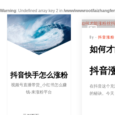
Warning
: Undefined array key 2 in
/www/wwwroot/laizhangfen
跳
至
正
By -
抖音涨粉
文
如何才
抖音
抖音快手怎么涨粉
视频号直播带货_小红书怎么赚
在抖音这个充
钱-来涨粉平台
的秘诀。今天