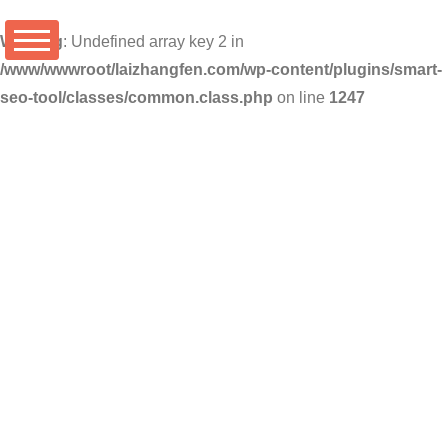
Warning
: Undefined array key 2 in
/www/wwwroot/laizhangfen.com/wp-content/plugins/smart-
seo-tool/classes/common.class.php
on line
1247