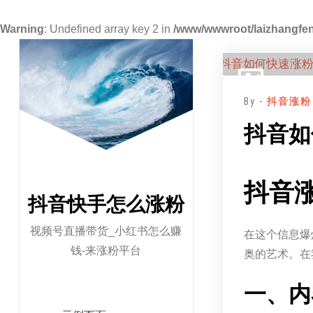
Warning
: Undefined array key 2 in
/www/wwwroot/laizhangfen
跳
至
正
By -
抖音涨粉
文
抖音如
抖音
抖音快手怎么涨粉
视频号直播带货_小红书怎么赚
在这个信息爆
钱-来涨粉平台
奥的艺术。在
一、内