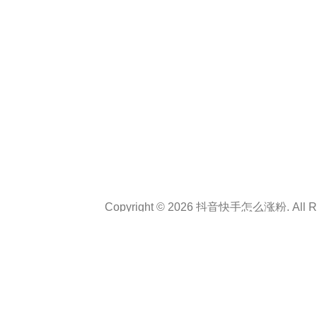
Copyright © 2026 抖音快手怎么涨粉. All Rig
Theme :
Personal CV Resume
By
a