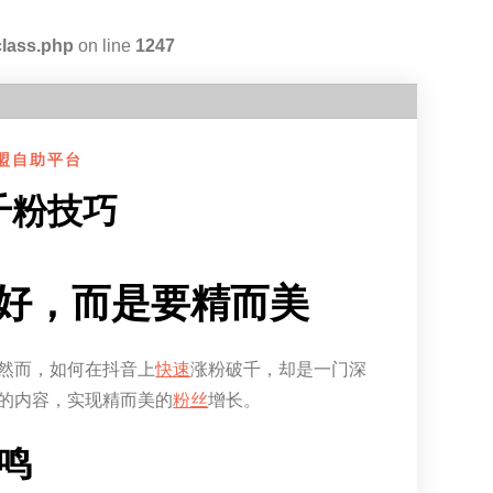
class.php
on line
1247
盟自助平台
千粉技巧
好，而是要精而美
然而，如何在抖音上
快速
涨粉破千，却是一门深
的内容，实现精而美的
粉丝
增长。
鸣