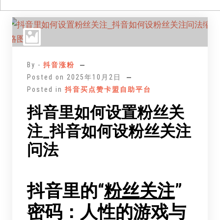
跳
至
正
文
By -
抖音涨粉
Posted on
2025年10月2日
Posted in
抖音买点赞卡盟自助平台
抖音里如何设置粉丝关
注_抖音如何设粉丝关注
问法
抖音里的“
粉丝
关注
”
密码：人性的游戏与