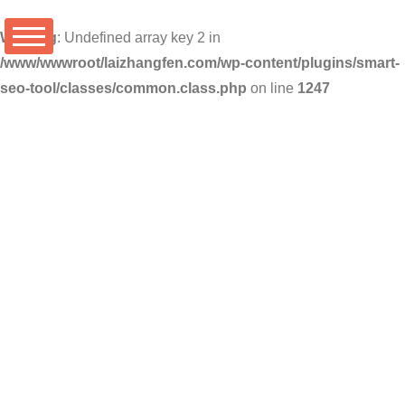
Warning
: Undefined array key 2 in
/www/wwwroot/laizhangfen.com/wp-content/plugins/smart-
seo-tool/classes/common.class.php
on line
1247