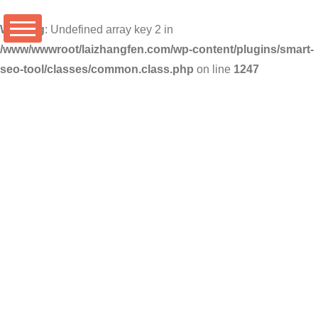
Warning
: Undefined array key 2 in
/www/wwwroot/laizhangfen.com/wp-content/plugins/smart-
seo-tool/classes/common.class.php
on line
1247