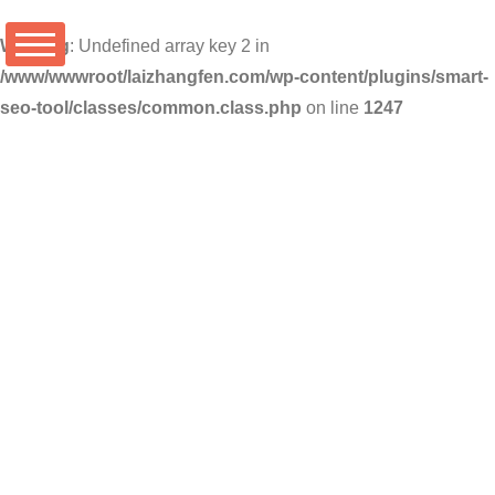
Warning
: Undefined array key 2 in
/www/wwwroot/laizhangfen.com/wp-content/plugins/smart-
seo-tool/classes/common.class.php
on line
1247