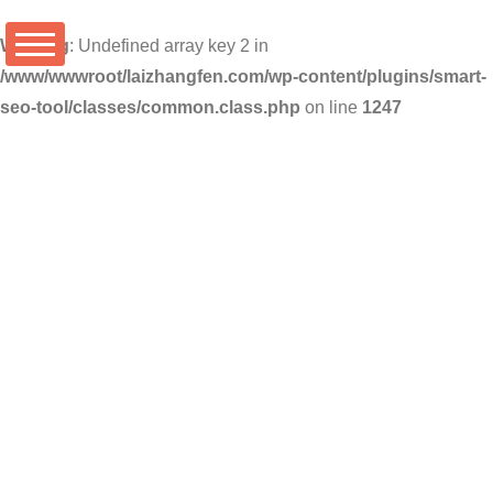
Warning
: Undefined array key 2 in
/www/wwwroot/laizhangfen.com/wp-content/plugins/smart-
seo-tool/classes/common.class.php
on line
1247