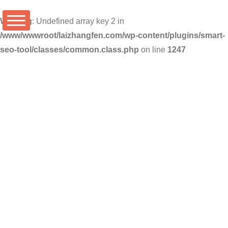
Warning
: Undefined array key 2 in
/www/wwwroot/laizhangfen.com/wp-content/plugins/smart-
seo-tool/classes/common.class.php
on line
1247