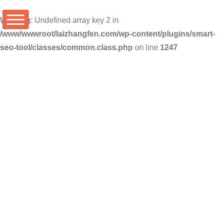
Warning
: Undefined array key 2 in
/www/wwwroot/laizhangfen.com/wp-content/plugins/smart-
seo-tool/classes/common.class.php
on line
1247