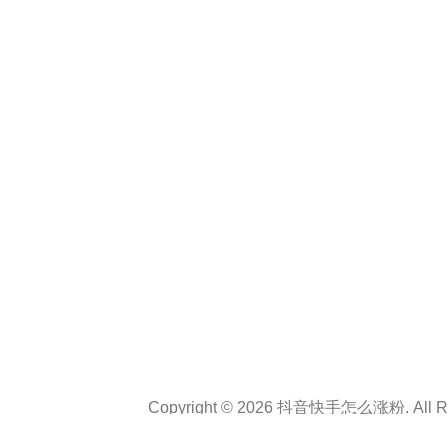
Copyright © 2026 抖音快手怎么涨粉. All Rig
Theme :
Personal CV Resume
By
a