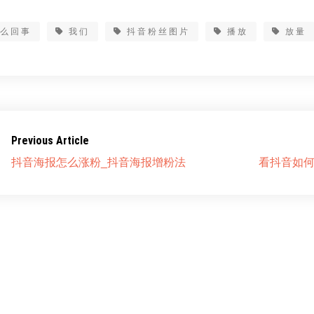
怎么回事
我们
抖音粉丝图片
播放
放量
Previous Article
抖音海报怎么涨粉_抖音海报增粉法
看抖音如何