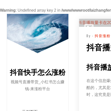
Warning
: Undefined array key 2 in
/www/wwwroot/laizhangfen
跳
至
正
By -
抖音涨粉
文
抖音播
抖音播
抖音快手怎么涨粉
在这个信息爆
视频号直播带货_小红书怎么赚
酷的，尤其是
钱-来涨粉平台
时，这究竟是