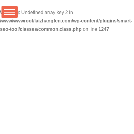
Warning
: Undefined array key 2 in
/www/wwwroot/laizhangfen.com/wp-content/plugins/smart-
seo-tool/classes/common.class.php
on line
1247