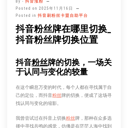
By -
抖音涨粉
文
Posted on
2025年11月16日
Posted in
抖音刷粉丝卡盟自助平台
抖音粉丝牌在哪里切换_
抖音粉丝牌切换位置
抖音
粉丝
牌的切换，一场关
于认同与变化的较量
在这个瞬息万变的时代，每个人都在寻找属于自
己的定位，而抖音
粉丝
牌的切换，便成了这场寻
找认同与变化的缩影。
我曾尝试过在抖音上切换
粉丝
牌，那种在众多选
择中寻找共鸣的感觉，仿佛是在茫茫人海中找到