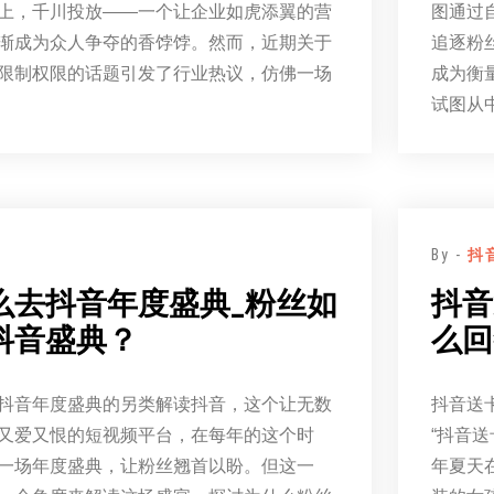
上，千川投放——一个让企业如虎添翼的营
图通过
渐成为众人争夺的香饽饽。然而，近期关于
追逐粉
限制权限的话题引发了行业热议，仿佛一场
成为衡
试图从
By -
抖
么去抖音年度盛典_粉丝如
抖音
抖音盛典？
么回
抖音年度盛典的另类解读抖音，这个让无数
抖音送
又爱又恨的短视频平台，在每年的这个时
“抖音
一场年度盛典，让粉丝翘首以盼。但这一
年夏天