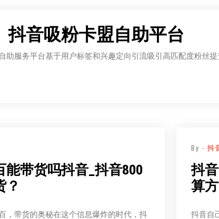
：
抖音吸粉卡盟自助平台
自助服务平台基于用户标签和兴趣定向引流吸引高匹配度粉丝提
By -
抖
能带货吗抖音_抖音800
抖音
货？
算方
百，带货的奥秘在这个信息爆炸的时代，抖
抖音自