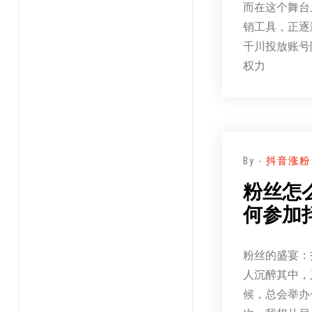
而在这个舞台
销工具，正逐
千川投放账号
权力
By -
抖音涨粉
粉丝怎
何参加
粉丝的盛宴：
人沉醉其中，
候，总会举办