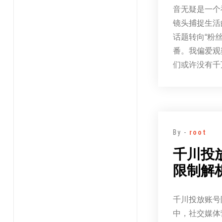
音无疑是一个
镜头捕捉生活
话题转向“粉
番。我偏爱观
们或许没有千
By -
root
千川投
限制解
千川投放账号
中，社交媒体