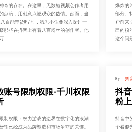
神奇的存在。在这里，无数短视频创作者用
爆炸的
的点滴，用创意点燃观众的热情。然而，当
部分。
丝八百能带货吗”时，我忍不住要深入探讨一
户前来
察那些在抖音上有着八百粉丝的创作者。他
己的粉
万
这个问
By -
抖
放账号限制权限-千川权限
抖音
析
粉上
限制权限：权力游戏的边界在数字化的浪潮
抖音中
营销已经成为品牌塑造和市场争夺的关键。
个看似