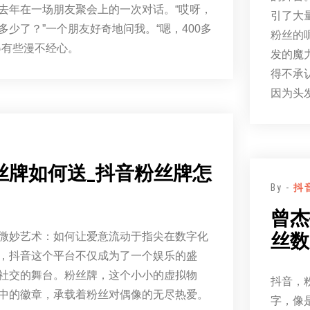
去年在一场朋友聚会上的一次对话。“哎呀，
引了大
多少了？”一个朋友好奇地问我。“嗯，400多
粉丝的
得有些漫不经心。
发的魔
得不承
因为头
丝牌如何送_抖音粉丝牌怎
By -
抖
曾杰
丝数
微妙艺术：如何让爱意流动于指尖在数字化
，抖音这个平台不仅成为了一个娱乐的盛
社交的舞台。粉丝牌，这个小小的虚拟物
抖音，
中的徽章，承载着粉丝对偶像的无尽热爱。
字，像