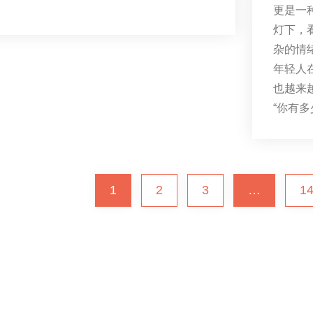
更是一
灯下，
杂的情
年轻人
也越来
“你有多
1
2
3
…
1