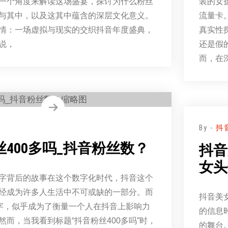
一个角度来解读这场盛宴，探讨为什么粉丝
装的女
与其中，以及这其中蕴含的深层文化意义。
流量卡
情：一场虚拟与现实的交织抖音年度盛典，
真实性
说，
还是假
而，在
By -
抖
400多吗_抖音粉丝数？
抖音
女头
字背后的故事在这个数字化时代，抖音这个
经成为许多人生活中不可或缺的一部分。而
抖音美
数字，似乎成为了衡量一个人在抖音上影响力
的信息
然而，当我看到标题“抖音粉丝400多吗”时，
的舞台