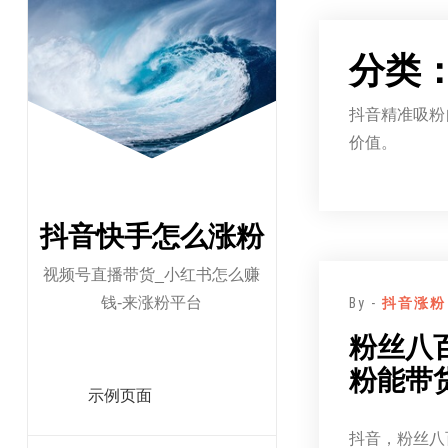
跳
至
分类
正
文
抖音精准吸粉
价值。
抖音快手怎么涨粉
视频号直播带货_小红书怎么赚
钱-来涨粉平台
By -
抖音涨粉
粉丝八百
粉能带
示例页面
抖音，粉丝八