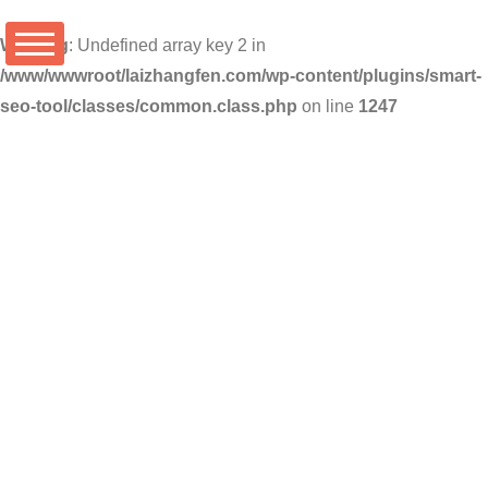
Warning
: Undefined array key 2 in
/www/wwwroot/laizhangfen.com/wp-content/plugins/smart-
seo-tool/classes/common.class.php
on line
1247