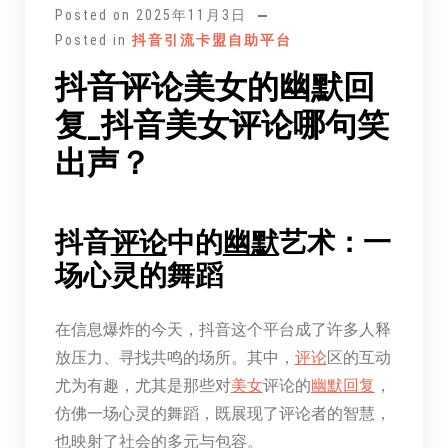
Posted on
2025年11月3日
Posted in
抖音引流卡盟自助平台
抖音评论美女的幽默回
复_抖音美女评论哪句笑
出声？
抖音
评论
中的
幽默
艺术：一
场心灵的舞蹈
在信息爆炸的今天，抖音这个平台成了许多人释
放压力、寻找共鸣的场所。其中，
评论
区的互动
尤为有趣，尤其是那些对
美女
评论的
幽默
回复
，
仿佛一场心灵的舞蹈，既展现了评论者的智慧，
也映射了社会的多元与包容。