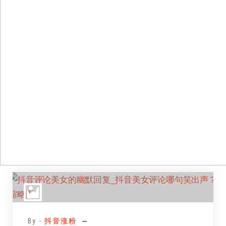
跳
至
正
文
By -
抖音涨粉