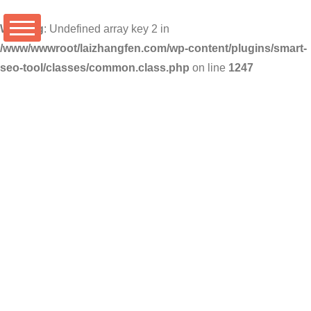
Warning
: Undefined array key 2 in
/www/wwwroot/laizhangfen.com/wp-content/plugins/smart-
seo-tool/classes/common.class.php
on line
1247