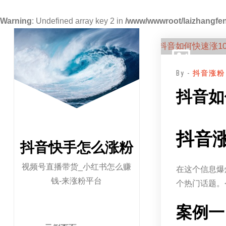
Warning
: Undefined array key 2 in
/www/wwwroot/laizhangfen
跳
至
正
By -
抖音涨粉
文
抖音如
抖音涨
抖音快手怎么涨粉
视频号直播带货_小红书怎么赚
在这个信息爆
钱-来涨粉平台
个热门话题。
案例一