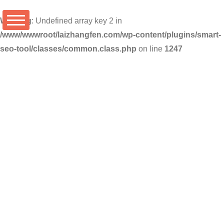
Warning
: Undefined array key 2 in
/www/wwwroot/laizhangfen.com/wp-content/plugins/smart-
seo-tool/classes/common.class.php
on line
1247