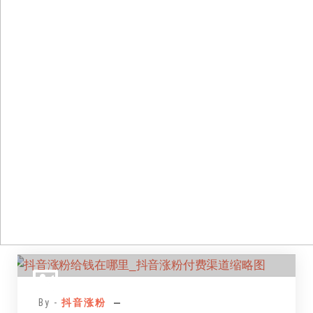
跳
至
正
By -
抖音涨粉
文