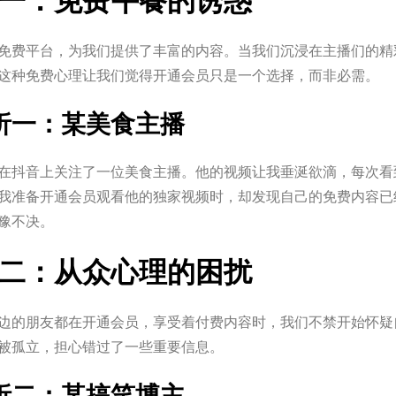
一：免费午餐的诱惑
免费平台，为我们提供了丰富的内容。当我们沉浸在主播们的精
这种免费心理让我们觉得开通会员只是一个选择，而非必需。
析一：某美食主播
在抖音上关注了一位美食主播。他的视频让我垂涎欲滴，每次看
我准备开通会员观看他的独家视频时，却发现自己的免费内容已
豫不决。
二：从众心理的困扰
边的朋友都在开通会员，享受着付费内容时，我们不禁开始怀疑
被孤立，担心错过了一些重要信息。
析二：某搞笑博主