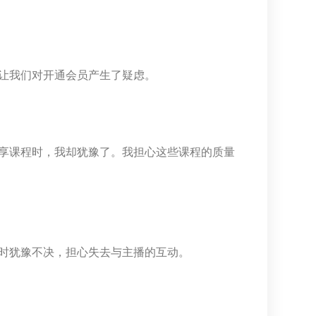
让我们对开通会员产生了疑虑。
享课程时，我却犹豫了。我担心这些课程的质量
时犹豫不决，担心失去与主播的互动。