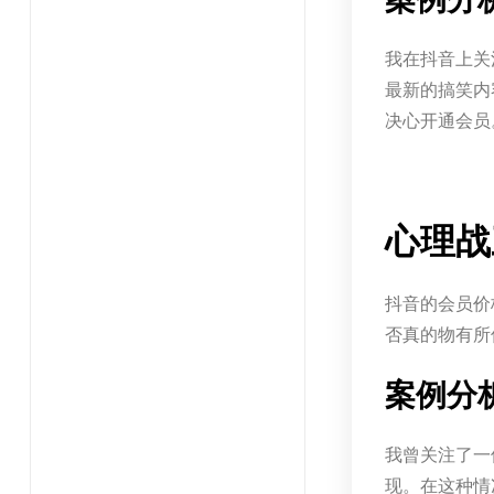
我在抖音上关
最新的搞笑内
决心开通会员
心理战
抖音的会员价
否真的物有所
案例分
我曾关注了一
现。在这种情