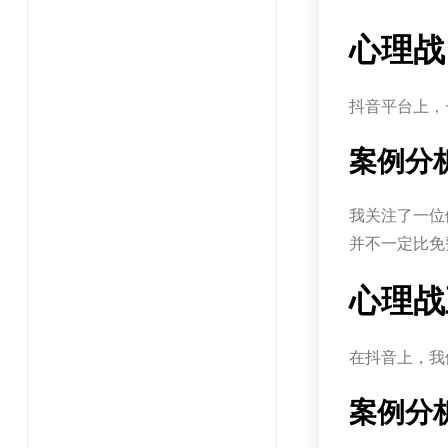
心理战
抖音平台上，
案例分
我关注了一位
并不一定比免
心理战
在抖音上，我
案例分