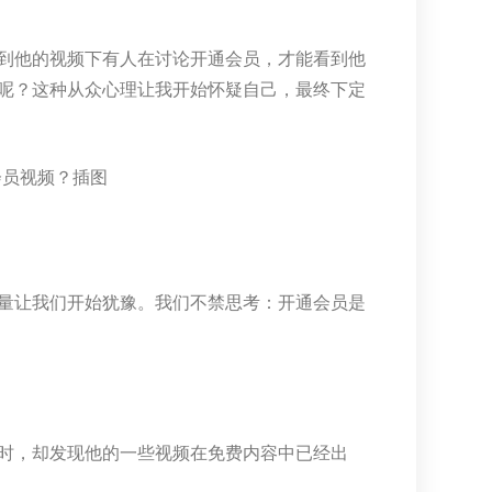
到他的视频下有人在讨论开通会员，才能看到他
呢？这种从众心理让我开始怀疑自己，最终下定
量让我们开始犹豫。我们不禁思考：开通会员是
时，却发现他的一些视频在免费内容中已经出