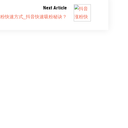
Next Article
粉快速方式_抖音快速吸粉秘诀？