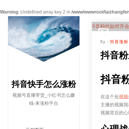
Warning
: Undefined array key 2 in
/www/wwwroot/laizhangfen
跳
至
正
By -
抖音涨粉
文
抖音粉
抖音
抖音快手怎么涨粉
视频号直播带货_小红书怎么赚
在这个短
视频
钱-来涨粉平台
主播的视频我
视频背后的心