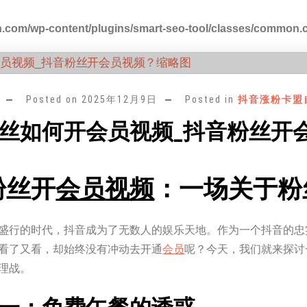
.com/wp-content/plugins/smart-seo-tool/classes/common.
Posted on
2025年12月9日
Posted in
抖音涨粉卡盟
丝如何开会员视频_抖音粉丝开
粉丝开
会员
视频
：一场关于粉
盛行的时代，抖音成为了无数人的娱乐天地。作为一个抖音的忠
看了又看，却始终没有冲动去开通
会员
呢？今天，我们就来探讨
理战。