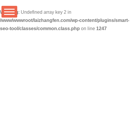
Warning
: Undefined array key 2 in
/www/wwwroot/laizhangfen.com/wp-content/plugins/smart-
seo-tool/classes/common.class.php
on line
1247