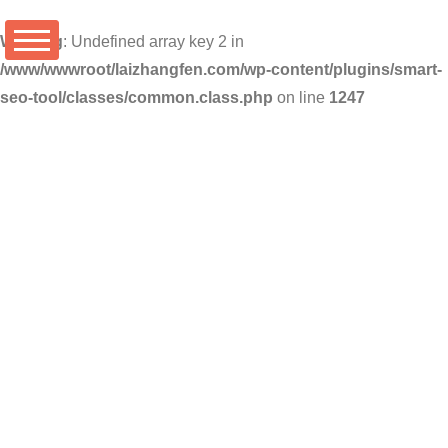
Warning
: Undefined array key 2 in
/www/wwwroot/laizhangfen.com/wp-content/plugins/smart-
seo-tool/classes/common.class.php
on line
1247