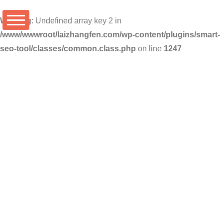
Warning
: Undefined array key 2 in
/www/wwwroot/laizhangfen.com/wp-content/plugins/smart-
seo-tool/classes/common.class.php
on line
1247