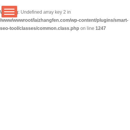
Warning
: Undefined array key 2 in
/www/wwwroot/laizhangfen.com/wp-content/plugins/smart-
seo-tool/classes/common.class.php
on line
1247