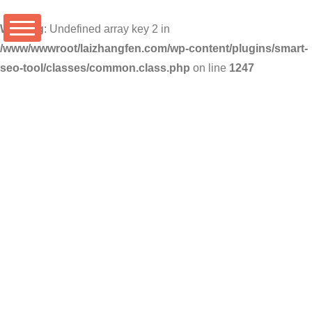
Warning
: Undefined array key 2 in
/www/wwwroot/laizhangfen.com/wp-content/plugins/smart-
seo-tool/classes/common.class.php
on line
1247