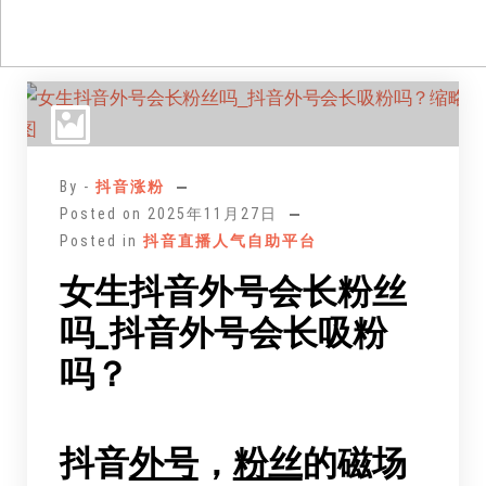
跳
至
正
文
By -
抖音涨粉
Posted on
2025年11月27日
Posted in
抖音直播人气自助平台
女生抖音外号会长粉丝
吗_抖音外号会长吸粉
吗？
抖音
外号
，
粉丝
的磁场