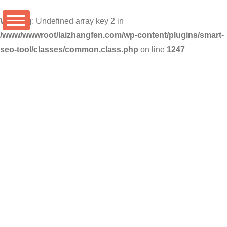
Warning
: Undefined array key 2 in
/www/wwwroot/laizhangfen.com/wp-content/plugins/smart-
seo-tool/classes/common.class.php
on line
1247