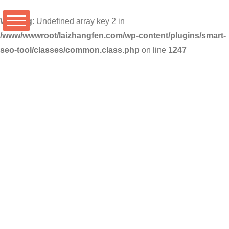
Warning
: Undefined array key 2 in
/www/wwwroot/laizhangfen.com/wp-content/plugins/smart-
seo-tool/classes/common.class.php
on line
1247