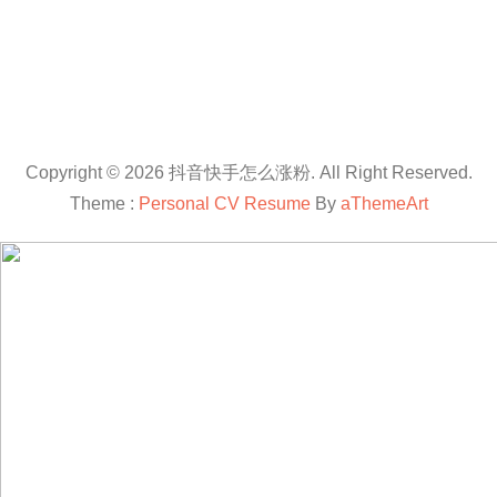
Copyright © 2026 抖音快手怎么涨粉. All Right Reserved.
Theme :
Personal CV Resume
By
aThemeArt