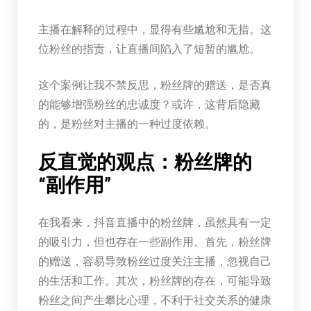
主播在解释的过程中，显得有些尴尬和无措。这
位粉丝的指责，让直播间陷入了短暂的尴尬。
这个案例让我不禁反思，粉丝牌的赠送，是否真
的能够增强粉丝的忠诚度？或许，这背后隐藏
的，是粉丝对主播的一种过度依赖。
反直觉的观点：粉丝牌的
“副作用”
在我看来，抖音直播中的粉丝牌，虽然具有一定
的吸引力，但也存在一些副作用。首先，粉丝牌
的赠送，容易导致粉丝过度关注主播，忽视自己
的生活和工作。其次，粉丝牌的存在，可能导致
粉丝之间产生攀比心理，不利于社交关系的健康