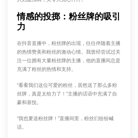
情感的投掷：粉丝牌的吸引
力
在抖音直播中，粉丝牌的出现，往往伴随着主播
的热情赞美和粉丝的激动心情。我曾经尝试过关
注一位拥有大量粉丝牌的主播，他的直播间总是
充满了粉丝的热情和支持。
“看看我们这位可爱的粉丝，居然送了那么多粉
丝牌，真是太给力了！”主播的话语中充满了自
豪和喜悦。
“我也要送粉丝牌！”直播间里，粉丝们纷纷喊
话。