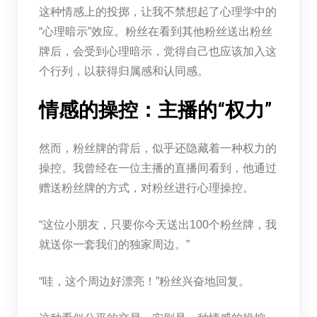
这种情感上的投掷，让我不禁想起了心理学中的
“心理暗示”效应。粉丝在看到其他粉丝送出粉丝
牌后，会受到心理暗示，觉得自己也应该加入这
个行列，以获得归属感和认同感。
情感的操控：主播的“权力”
然而，粉丝牌的背后，似乎还隐藏着一种权力的
操控。我曾经在一位主播的直播间看到，他通过
赠送粉丝牌的方式，对粉丝进行心理操控。
“这位小朋友，只要你今天送出100个粉丝牌，我
就送你一套我们的独家周边。”
“哇，这个周边好漂亮！”粉丝兴奋地回复。