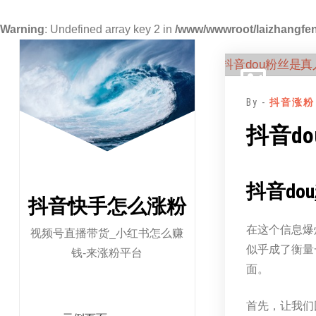
Warning
: Undefined array key 2 in
/www/wwwroot/laizhangfen
跳
至
正
By -
抖音涨粉
文
抖音d
抖音dou
抖音快手怎么涨粉
在这个信息爆
视频号直播带货_小红书怎么赚
似乎成了衡量
钱-来涨粉平台
面。
首先，让我们