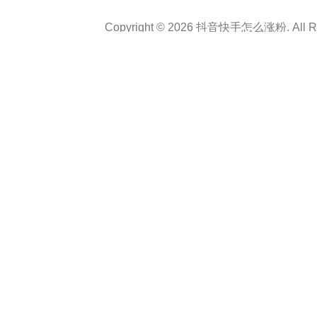
Copyright © 2026 抖音快手怎么涨粉. All Rig
Theme :
Personal CV Resume
By
a