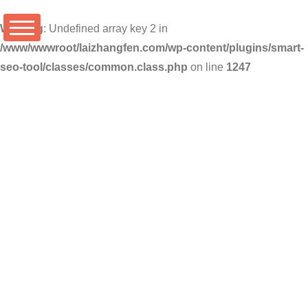
Warning
: Undefined array key 2 in
/www/wwwroot/laizhangfen.com/wp-content/plugins/smart-
seo-tool/classes/common.class.php
on line
1247