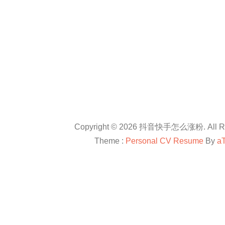
Copyright © 2026 抖音快手怎么涨粉. All Rig
Theme :
Personal CV Resume
By
a
友情链接：
抖音卡盟平台官网
抖音怎么涨粉
抖音怎么涨粉
en.com
抖音怎么涨粉
All right reserved
douyinkamen
抖音卡盟
抖音快手小红书等自媒体上进行直播带货、快速涨粉、赚钱方法