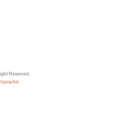
ht Reserved.
ThemeArt
粉丝平台
网站地图
抖音点赞卡盟平台
等专业技巧与方法,快速提升账号的权重和人气。