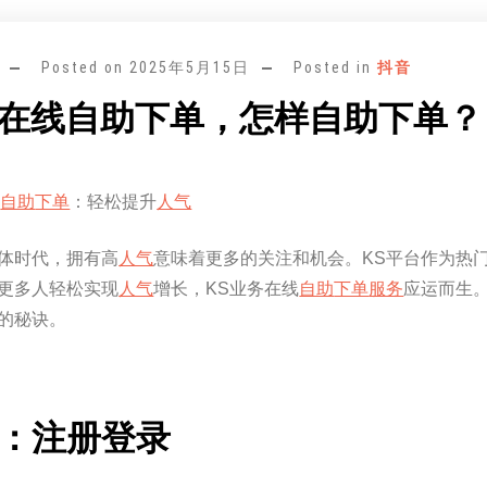
Posted on
2025年5月15日
Posted in
抖音
务在线自助下单，怎样自助下单？
线
自助
下单
：轻松提升
人气
体时代，拥有高
人气
意味着更多的关注和机会。KS平台作为热
更多人轻松实现
人气
增长，KS业务在线
自助
下单
服务
应运而生
的秘诀。
？
：注册登录