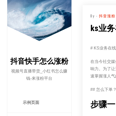
跳
至
By -
抖音涨粉
正
文
ks业
# KS业务在
抖音快手怎么涨粉
在当今社交媒
响力。为了让
视频号直播带货_小红书怎么赚
速掌握涨人气
钱-来涨粉平台
## 怎么下单
步骤一
示例页面