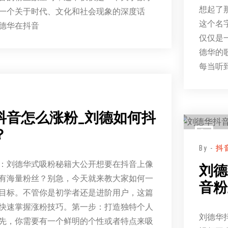
想起了
一个关于时代、文化和社会现象的深度话
这个名
德华在抖音
仅仅是
德华的
每当听
抖音怎么涨粉_刘德如何抖
？
By -
抖
：刘德华式吸粉秘籍大公开想要在抖音上像
刘德
有海量粉丝？别急，今天就来教大家如何一
音粉
目标。不管你是初学者还是进阶用户，这篇
快速掌握涨粉技巧。第一步：打造独特个人
刘德华
先，你需要有一个鲜明的个性或者特点来吸