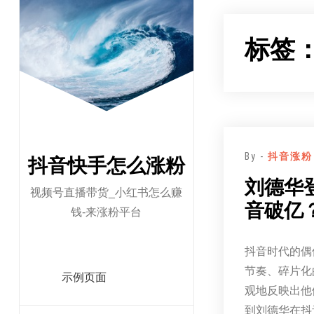
跳
至
标签
正
文
By -
抖音涨粉
抖音快手怎么涨粉
刘德华
视频号直播带货_小红书怎么赚
音破亿
钱-来涨粉平台
抖音时代的偶
节奏、碎片化
示例页面
观地反映出他
到刘德华在抖