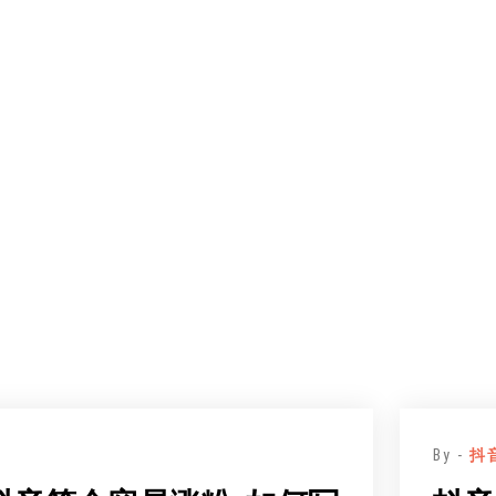
By -
抖