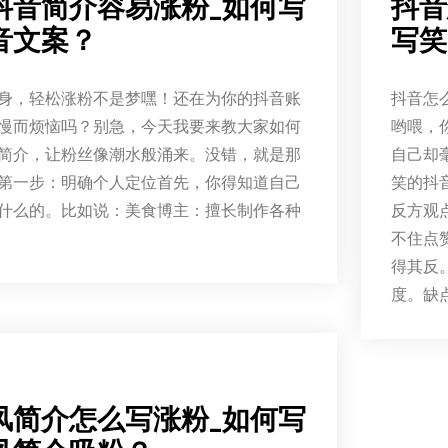
抖音简介容易涨粉_如何写
抖音
音文案？
写笑
身，轻松涨粉不是梦嘿！还在为你的抖音账
抖音怎
慢而烦恼吗？别急，今天我要来教大家如何
哟喂，
简介，让粉丝像潮水般涌来。没错，就是那
自己却
第一步：明确个人定位首先，你得知道自己
笑的抖
什么的。比如说：美食博主：擅长制作各种
反方观
不住点
得其反
度。缺
风简介怎么写涨粉_如何写