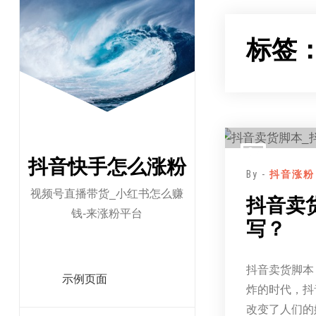
跳
至
标签
正
文
抖音快手怎么涨粉
By -
抖音涨粉
视频号直播带货_小红书怎么赚
抖音卖
钱-来涨粉平台
写？
抖音卖货脚本
示例页面
炸的时代，抖
改变了人们的