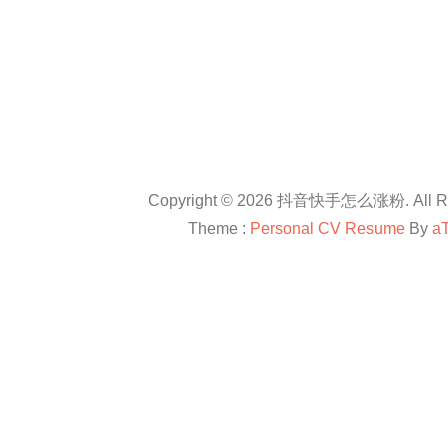
Copyright © 2026 抖音快手怎么涨粉. All Rig
Theme :
Personal CV Resume
By
a
友情链接：
抖音卡盟平台官网
抖音怎么涨粉
抖音怎么涨粉
en.com
抖音怎么涨粉
All right reserved
douyinkamen
抖音卡盟
抖音快手小红书等自媒体上进行直播带货、快速涨粉、赚钱方法