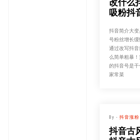
改什么
吸粉抖
抖音简介大变
号粉丝增长缓
通过改写抖音
么简单粗暴！
的抖音号是干
家常菜
By -
抖音涨粉
抖音古