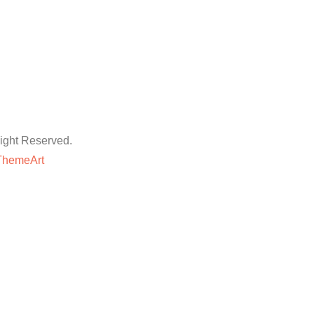
ht Reserved.
ThemeArt
粉丝平台
网站地图
抖音点赞卡盟平台
等专业技巧与方法,快速提升账号的权重和人气。