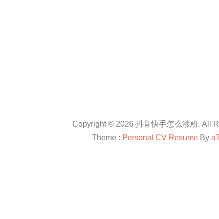
Copyright © 2026 抖音快手怎么涨粉. All Rig
Theme :
Personal CV Resume
By
a
友情链接：
抖音卡盟平台官网
抖音怎么涨粉
抖音怎么涨粉
en.com
抖音怎么涨粉
All right reserved
douyinkamen
抖音卡盟
抖音快手小红书等自媒体上进行直播带货、快速涨粉、赚钱方法