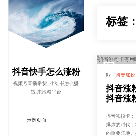
跳
至
标签
正
文
抖音快手怎么涨粉
By -
抖音涨粉
视频号直播带货_小红书怎么赚
抖音涨
钱-来涨粉平台
抖音涨
抖音涨粉卡：
示例页面
爆炸的时代，
的重要阵地。