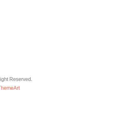
ht Reserved.
ThemeArt
粉丝平台
网站地图
抖音点赞卡盟平台
等专业技巧与方法,快速提升账号的权重和人气。