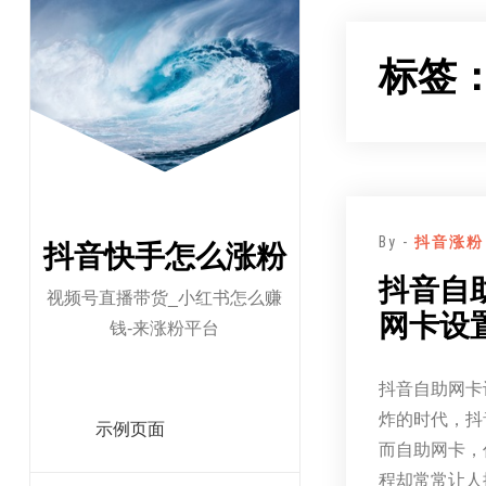
跳
至
标签
正
文
By -
抖音涨粉
抖音快手怎么涨粉
抖音自
视频号直播带货_小红书怎么赚
网卡设
钱-来涨粉平台
抖音自助网卡
炸的时代，抖
示例页面
而自助网卡，
程却常常让人