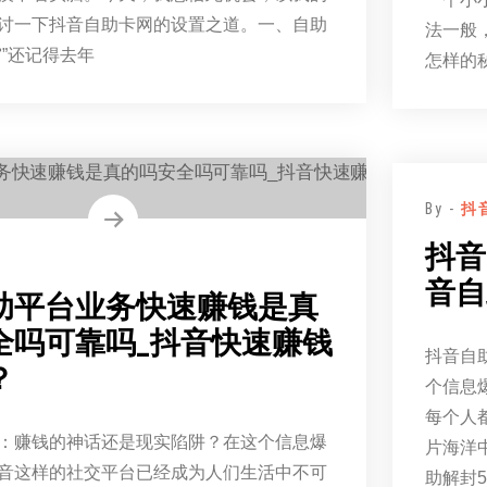
讨一下抖音自助卡网的设置之道。一、自助
法一般
宫”还记得去年
怎样的
By -
抖
抖音
音自
助平台业务快速赚钱是真
全吗可靠吗_抖音快速赚钱
抖音自
？
个信息
每个人
：赚钱的神话还是现实陷阱？在这个信息爆
片海洋
音这样的社交平台已经成为人们生活中不可
助解封