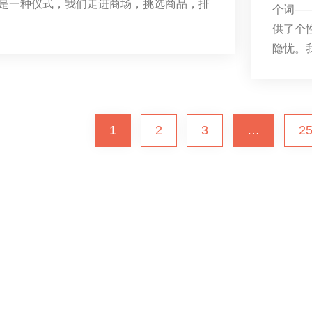
是一种仪式，我们走进商场，挑选商品，排
个词—
供了个
隐忧。
1
2
3
…
2