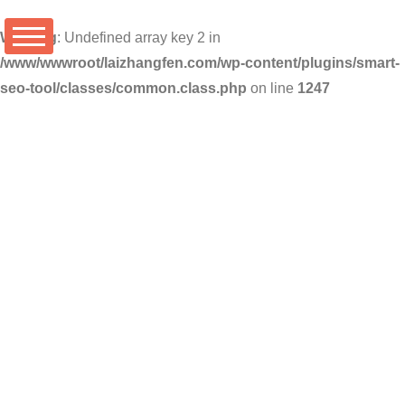
Warning
: Undefined array key 2 in
/www/wwwroot/laizhangfen.com/wp-content/plugins/smart-
seo-tool/classes/common.class.php
on line
1247