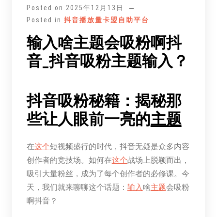
文
Posted on
2025年12月13日
Posted in
抖音播放量卡盟自助平台
输入啥主题会吸粉啊抖
音_抖音吸粉主题输入？
抖音吸粉秘籍：揭秘那
些让人眼前一亮的
主题
在
这个
短视频盛行的时代，抖音无疑是众多内容
创作者的竞技场。如何在
这个
战场上脱颖而出，
吸引大量粉丝，成为了每个创作者的必修课。今
天，我们就来聊聊这个话题：
输入
啥
主题
会吸粉
啊抖音？