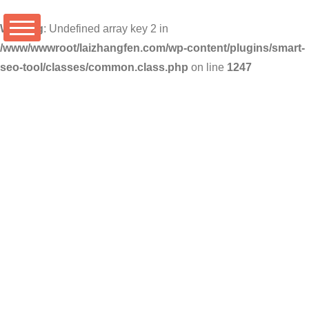
Warning
: Undefined array key 2 in
/www/wwwroot/laizhangfen.com/wp-content/plugins/smart-
seo-tool/classes/common.class.php
on line
1247