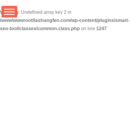
Warning
: Undefined array key 2 in
/www/wwwroot/laizhangfen.com/wp-content/plugins/smart-
seo-tool/classes/common.class.php
on line
1247