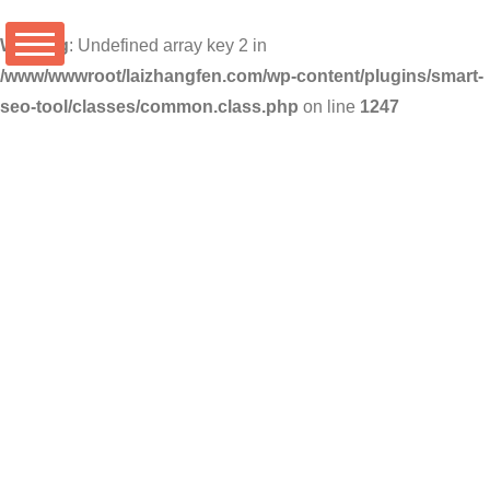
Warning
: Undefined array key 2 in
/www/wwwroot/laizhangfen.com/wp-content/plugins/smart-
seo-tool/classes/common.class.php
on line
1247