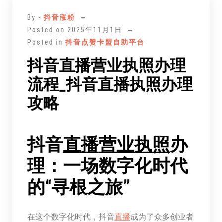
至
By -
抖音涨粉
正
Posted on
2025年11月1日
文
Posted in
抖音点赞卡盟自助平台
抖音直播营业执照办理
流程_抖音直播执照办理
攻略
抖音
直播
营业执照
办
理：一场数字化时代
的“寻根之旅”
在这个数字化时代，抖音
直播
成为了众多创业者