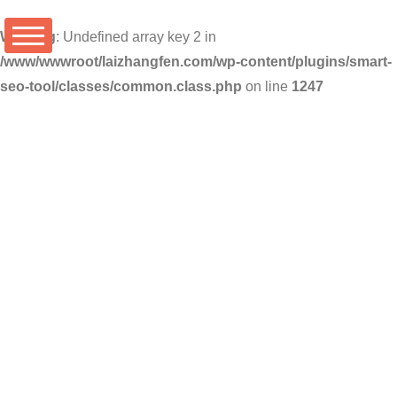
Warning
: Undefined array key 2 in
/www/wwwroot/laizhangfen.com/wp-content/plugins/smart-
seo-tool/classes/common.class.php
on line
1247