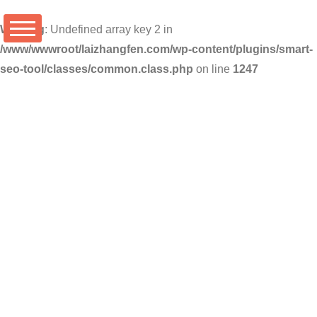
Warning
: Undefined array key 2 in
/www/wwwroot/laizhangfen.com/wp-content/plugins/smart-
seo-tool/classes/common.class.php
on line
1247