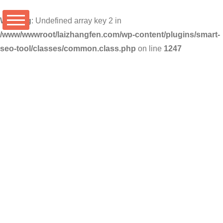
Warning
: Undefined array key 2 in
/www/wwwroot/laizhangfen.com/wp-content/plugins/smart-
seo-tool/classes/common.class.php
on line
1247